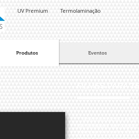
UV Premium
Termolaminação
Produtos
Eventos
FILMES PARA
T
A termolaminação é um proce
(dry lamination) que consiste
sobre papeis e cartões. Este 
cara com uma resina termoplá