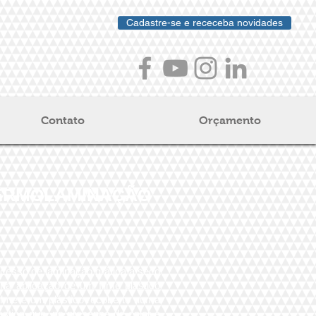
Cadastre-se e receceba novidades
Contato
Orçamento
ERMOLAMINAÇÃO
sso de laminação gráfica a seco
 na aplicação de um filme plástico
filme é um plástico recoberto numa
stica que, na presença de calor e