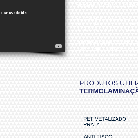
temperatura, cola no substrato
O processo é realizado em m
(conhecidas como calan
automáticas e/ou em lamina
Os filmes bases utilizados n
BOPP (polipropileno bi-orienta
filmes são tratados com coro
PRODUTOS UTILI
TERMOLAMINAÇ
PET METALIZADO
PRATA
ANTI RISCO