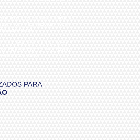
.
áquinas plastificadoras manuais
dras), em laminadoras semi-
doras automáticas.
a termolaminação são os filmes de
do), PET (poliéster) e Nylon. Esses
na em ambos lados.
ZADOS PARA
ÃO