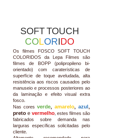
SOFT TOUCH
CO
L
OR
I
DO
Os filmes FOSCO SOFT TOUCH
COLORIDOS da Lepa Filmes são
filmes de BOPP (polipropileno bi-
orientado) com caraterísticas de
superfície de toque aveludada, alta
resistência aos riscos causados pelo
manuseio e processos posteriores ao
da laminação e efeito visual extra
fosco.
verde
,
amarelo
,
azul
,
Nas cores
preto
e
vermelho
, estes filmes são
fabricados sobre demanda nas
larguras específicas solicitadas pelo
cliente.
Altamente recomendado para